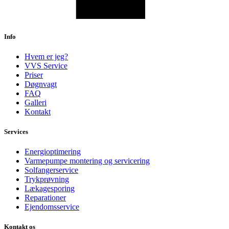
Info
Hvem er jeg?
VVS Service
Priser
Døgnvagt
FAQ
Galleri
Kontakt
Services
Energioptimering
Varmepumpe montering og servicering
Solfangerservice
Trykprøvning
Lækagesporing
Reparationer
Ejendomsservice
Kontakt os