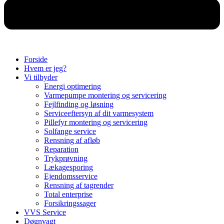
Forside
Hvem er jeg?
Vi tilbyder
Energi optimering
Varmepumpe montering og servicering
Fejlfinding og løsning
Serviceeftersyn af dit varmesystem
Pillefyr montering og servicering
Solfange service
Rensning af afløb
Reparation
Trykprøvning
Lækagesporing
Ejendomsservice
Rensning af tagrender
Total enterprise
Forsikringssager
VVS Service
Døgnvagt